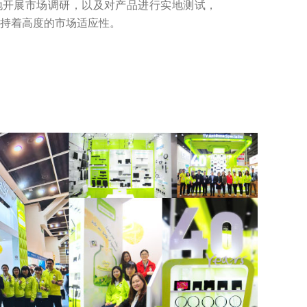
地开展市场调研，以及对产品进行实地测试，
持着高度的市场适应性。