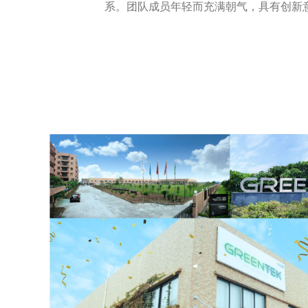
系。团队成员年轻而充满朝气，具有创新