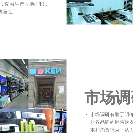
，缩减生产占地面积，
均衡性。
市场调
市场调研有助于明
对各品牌的销售状
求和消费行为，从