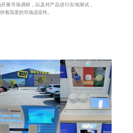
地开展市场调研，以及对产品进行实地测试，
持着高度的市场适应性。